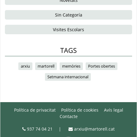
Novetats
Sin Categoría
Visites Escolars
TAGS
arxiu
martorell
memòries
Portes obertes
Setmana internacional
Política de privacitat
Política de cookies
Avís legal
Contacte
937 74 04 21
|
arxiu@martorell.cat