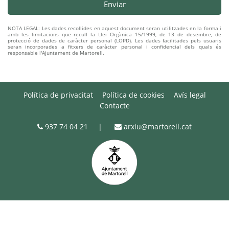
NOTA LEGAL: Les dades recollides en aquest document seran utilitzades en la forma i
amb les limitacions que recull la Llei Orgànica 15/1999, de 13 de desembre, de
protecció de dades de caràcter personal (LOPD). Les dades facilitades pels usuaris
seran incorporades a fitxers de caràcter personal i confidencial dels quals és
responsable l'Ajuntament de Martorell.
Política de privacitat
Política de cookies
Avís legal
Contacte
937 74 04 21
|
arxiu@martorell.cat