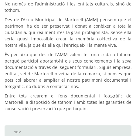
No només de l’administració i les entitats culturals, sinó de
tothom.
Des de l’Arxiu Municipal de Martorell (AMM) pensem que el
patrimoni ha de ser preservat i donat a conèixer a tota la
ciutadania, qui realment n’és la gran protagonista. Sense ella
seria quasi impossible crear la memòria col·lectiva de la
nostra vila, ja que és ella qui l’enriqueix i la manté viva.
És per això que des de l’AMM volem fer una crida a tothom
perquè participi aportant-hi els seus coneixements i la seva
documentació a través del següent formulari. Siguis empresa,
entitat, veí de Martorell o veïna de la comarca, si penses que
pots col·laborar a ampliar el nostre patrimoni documental i
fotogràfic, no dubtis a contactar-nos.
Entre tots crearem el fons documental i fotogràfic de
Martorell, a disposició de tothom i amb totes les garanties de
conservació i preservació que pertoquin.