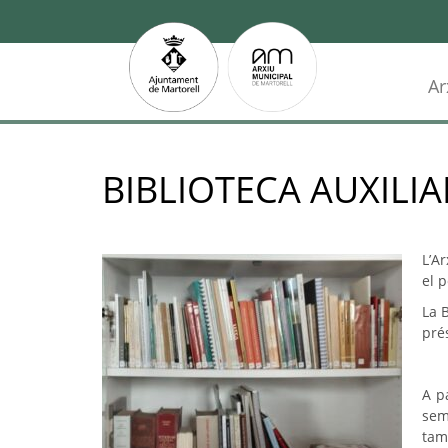
Ar
BIBLIOTECA AUXILI
L’A
el 
La 
pré
A p
sem
tam