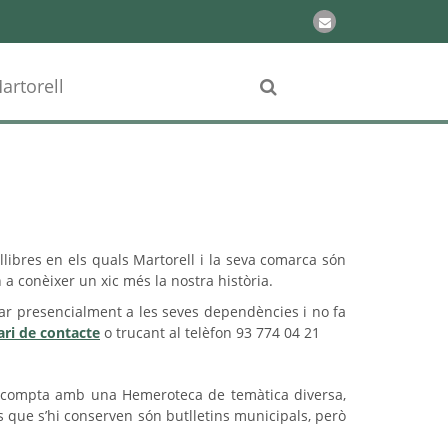
artorell
llibres en els quals Martorell i la seva comarca són
a conèixer un xic més la nostra història.
ltar presencialment a les seves dependències i no fa
ri de contacte
o trucant al telèfon 93 774 04 21
mbé compta amb una Hemeroteca de temàtica diversa,
s que s’hi conserven són butlletins municipals, però