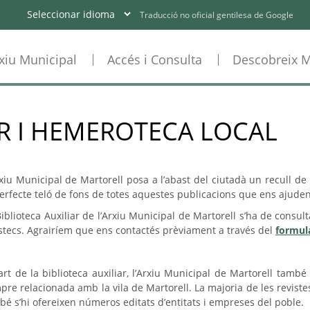
Traducció no oficial gentilesa de Google
xiu Municipal
Accés i Consulta
Descobreix M
AR I HEMEROTECA LOCAL
rxiu Municipal de Martorell posa a l’abast del ciutadà un recull de 
perfecte teló de fons de totes aquestes publicacions que ens ajuden 
Biblioteca Auxiliar de l’Arxiu Municipal de Martorell s’ha de consu
stecs. Agrairíem que ens contactés prèviament a través del
formula
art de la biblioteca auxiliar, l’Arxiu Municipal de Martorell ta
pre relacionada amb la vila de Martorell. La majoria de les reviste
bé s’hi ofereixen números editats d’entitats i empreses del poble.