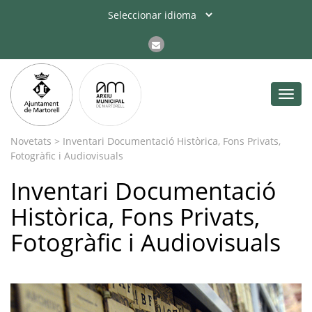
Toggl
navig
Arxiu Municipal de
Martorell
>
Últimes Notícies
>
Novetats
>
Inventari Documentació Històrica, Fons Privats,
Fotogràfic i Audiovisuals
Inventari Documentació
Històrica, Fons Privats,
Fotogràfic i Audiovisuals