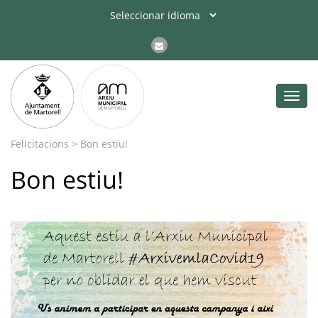
Toggl
navig
Arxiu Municipal de
Martorell
>
Últimes Notícies
>
Felicitacions
>
Bon estiu!
Bon estiu!