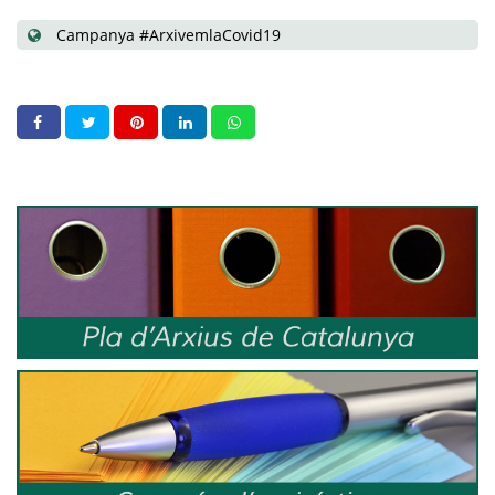
Campanya #ArxivemlaCovid19