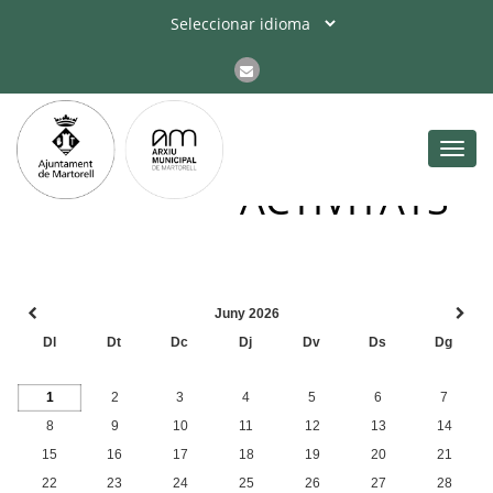
Toggl
navig
ACTIVITATS
Juny 2026
Dl
Dt
Dc
Dj
Dv
Ds
Dg
1
2
3
4
5
6
7
8
9
10
11
12
13
14
15
16
17
18
19
20
21
22
23
24
25
26
27
28